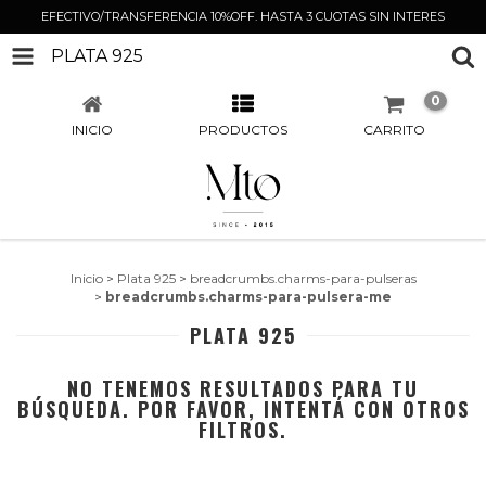
EFECTIVO/TRANSFERENCIA 10%OFF. HASTA 3 CUOTAS SIN INTERES
PLATA 925
0
INICIO
PRODUCTOS
CARRITO
Inicio
>
Plata 925
>
breadcrumbs.charms-para-pulseras
>
breadcrumbs.charms-para-pulsera-me
PLATA 925
NO TENEMOS RESULTADOS PARA TU
BÚSQUEDA. POR FAVOR, INTENTÁ CON OTROS
FILTROS.