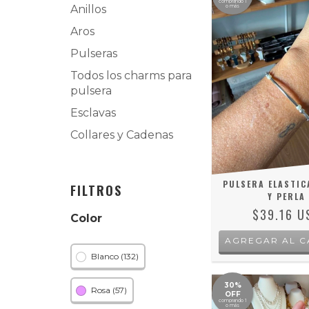
comprando 1
Anillos
o más
Aros
Pulseras
Todos los charms para
pulsera
Esclavas
Collares y Cadenas
PULSERA ELASTIC
FILTROS
Y PERLA
$39.16 U
Color
Blanco (132)
30%
Rosa (57)
OFF
comprando 1
o más