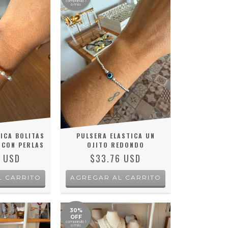
comprando 1
o más
ICA BOLITAS
PULSERA ELASTICA UN
 CON PERLAS
OJITO REDONDO
3 USD
$33.76 USD
30%
OFF
comprando 1
o más