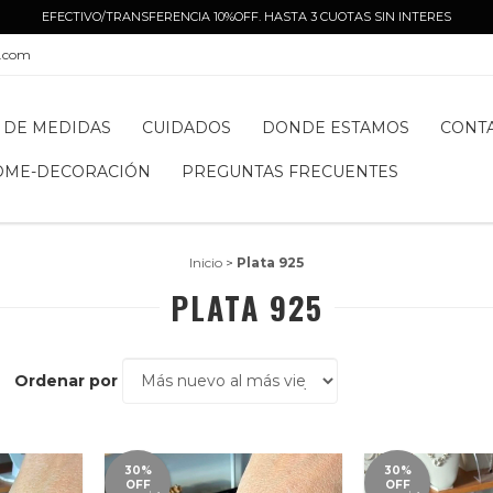
EFECTIVO/TRANSFERENCIA 10%OFF. HASTA 3 CUOTAS SIN INTERES
l.com
 DE MEDIDAS
CUIDADOS
DONDE ESTAMOS
CONT
OME-DECORACIÓN
PREGUNTAS FRECUENTES
Inicio
>
Plata 925
PLATA 925
Ordenar por
30%
30%
OFF
OFF