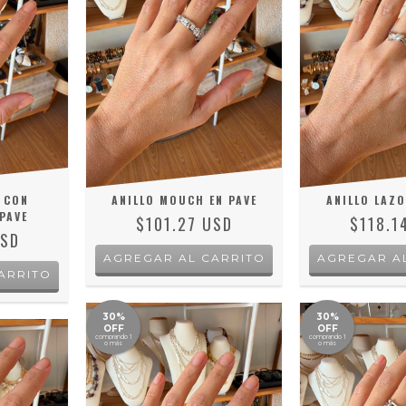
 CON
ANILLO MOUCH EN PAVE
ANILLO LAZO
PAVE
$101.27 USD
$118.1
USD
AGREGAR AL CARRITO
AGREGAR A
ARRITO
30%
30%
OFF
OFF
comprando 1
comprando 1
o más
o más