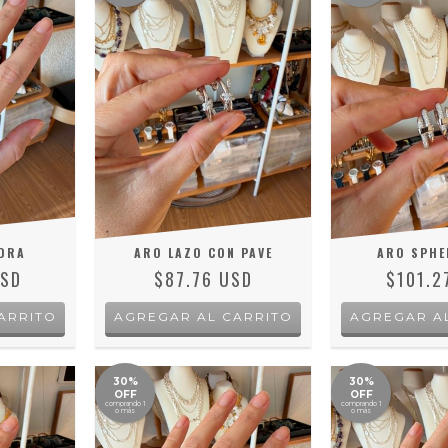
NDRA
ARO LAZO CON PAVE
ARO SPHE
USD
$87.76 USD
$101.2
ARRITO
30%
30%
OFF
OFF
comprando 1
comprando 1
o más
o más