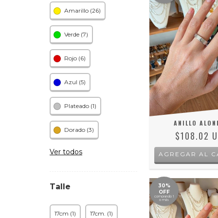
Amarillo (26)
Verde (7)
Rojo (6)
Azul (5)
Plateado (1)
ANILLO ALO
Dorado (3)
$108.02 
Ver todos
AGREGAR AL C
Talle
30%
OFF
comprando 1
o más
17cm (1)
17cm. (1)