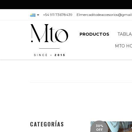
+54 911 73678439
Elmercaditodeaccesorios@gmai
PRODUCTOS
TABLA
MTO H
CATEGORÍAS
30%
OFF