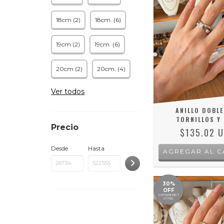
18cm (2)
18cm. (6)
19cm (2)
19cm. (6)
20cm (2)
20cm. (4)
Ver todos
ANILLO DOBLE
TORNILLOS Y 
Precio
$135.02 
Desde
Hasta
AGREGAR AL C
30%
OFF
comprando 1
o más