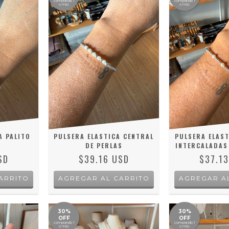
comprando 1
comprando 1
o más
o más
A PALITO
PULSERA ELASTICA CENTRAL
PULSERA ELAST
DE PERLAS
INTERCALADAS
SD
$39.16 USD
$37.1
30%
30%
OFF
OFF
comprando 1
comprando 1
o más
o más