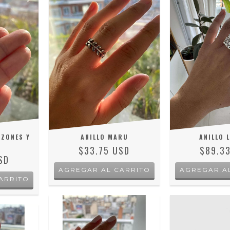
ZONES Y
ANILLO MARU
ANILLO 
$33.75 USD
$89.3
SD
AGREGAR AL CARRITO
AGREGAR A