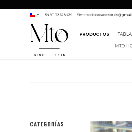
+54 911 73678439
Elmercaditodeaccesorios@gmai
PRODUCTOS
TABLA
MTO H
CATEGORÍAS