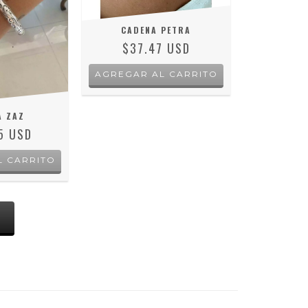
CADENA PETRA
$37.47 USD
AGREGAR AL CARRITO
A ZAZ
5 USD
S