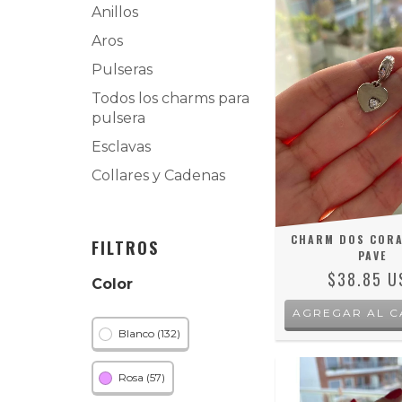
Anillos
Aros
Pulseras
Todos los charms para
pulsera
Esclavas
Collares y Cadenas
CHARM DOS CORA
FILTROS
PAVE
$38.85 U
Color
Blanco (132)
Rosa (57)