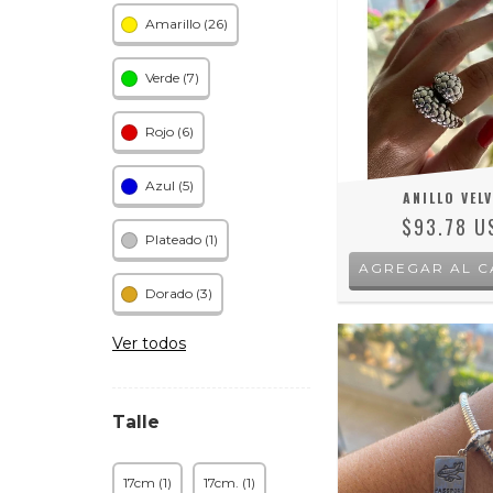
Amarillo (26)
Verde (7)
Rojo (6)
Azul (5)
ANILLO VEL
$93.78 U
Plateado (1)
AGREGAR AL C
Dorado (3)
Ver todos
Talle
17cm (1)
17cm. (1)