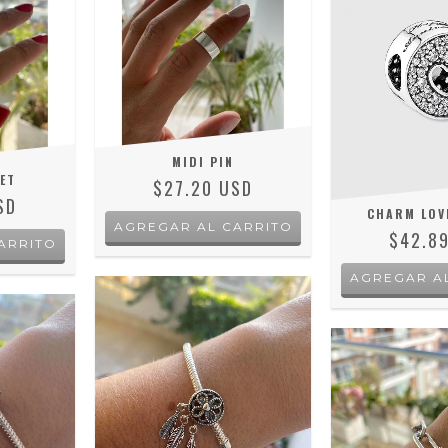
MIDI PIN
VET
$27.20 USD
SD
CHARM LOV
$42.8
ARRITO
AGREGAR A