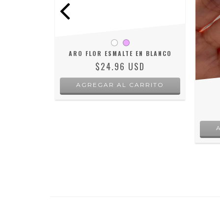
ARO FLOR ESMALTE EN BLANCO
$24.96 USD
AGREGAR AL CARRITO
LITAS
D
RRITO