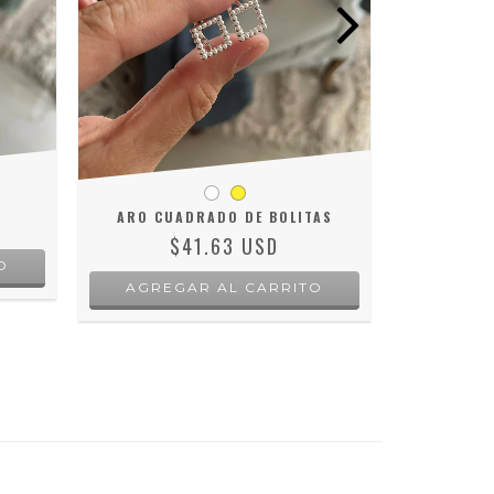
ARO CUADRADO DE BOLITAS
AR
$41.63 USD
AGREGAR AL CARRITO
AGRE