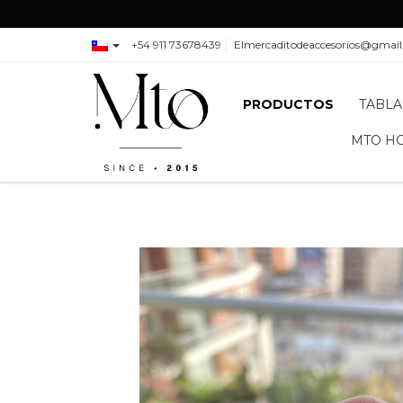
+54 911 73678439
Elmercaditodeaccesorios@gmai
PRODUCTOS
TABLA
MTO H