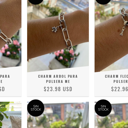
 PARA
CHARM ARBOL PARA
CHARM FLE
ME
PULSERA ME
PULSER
SD
$23.98 USD
$22.9
SIN
SIN
STOCK
STOCK