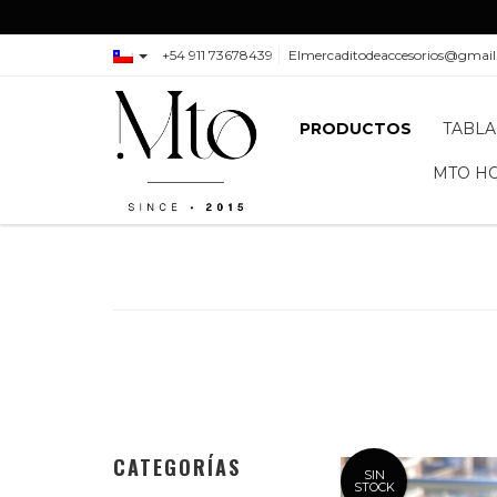
+54 911 73678439
Elmercaditodeaccesorios@gmai
PRODUCTOS
TABLA
MTO H
CATEGORÍAS
SIN
STOCK