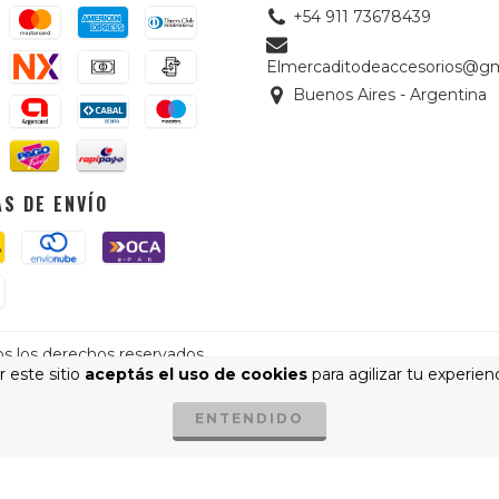
+54 911 73678439
Elmercaditodeaccesorios@gm
Buenos Aires - Argentina
S DE ENVÍO
os los derechos reservados.
 este sitio
aceptás el uso de cookies
para agilizar tu experien
quí.
/
Botón de arrepentimiento
ENTENDIDO