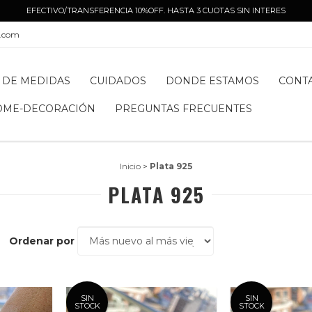
EFECTIVO/TRANSFERENCIA 10%OFF. HASTA 3 CUOTAS SIN INTERES
l.com
 DE MEDIDAS
CUIDADOS
DONDE ESTAMOS
CONT
OME-DECORACIÓN
PREGUNTAS FRECUENTES
Inicio
>
Plata 925
PLATA 925
Ordenar por
SIN
SIN
STOCK
STOCK