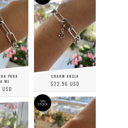
CHA PARA
CHARM ANCLA
A ME
$22.96 USD
6 USD
SIN
STOCK