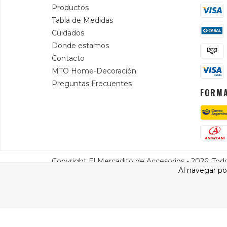
Productos
Tabla de Medidas
Cuidados
Donde estamos
Contacto
MTO Home-Decoración
Preguntas Frecuentes
FORMA
Copyright El Mercadito de Accesorios - 2026. Tod
Al navegar por
Defensa de las y los consumidores. Para reclamos
ingresa a