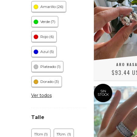
Amarillo (26)
Verde (7)
Rojo (6)
Azul (5)
ARO NAS
Plateado (1)
$93.44 U
Dorado (3)
SIN
STOCK
Ver todos
Talle
17cm (1)
17cm. (1)