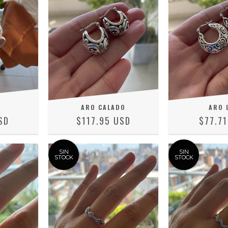
A
ARO CALADO
ARO 
SD
$117.95 USD
$77.7
SIN
SIN
STOCK
STOCK