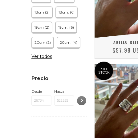
18cm (2)
18cm. (6)
19cm (2)
19cm. (6)
ANILLO REI
20cm (2)
20cm. (4)
$97.98 U
Ver todos
SIN
STOCK
Precio
Desde
Hasta