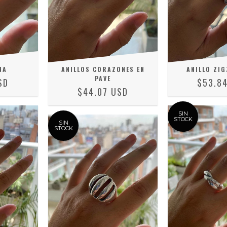
NA
ANILLOS CORAZONES EN
ANILLO ZIG
PAVE
SD
$53.8
$44.07 USD
SIN
STOCK
SIN
STOCK