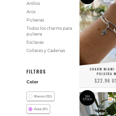
Anillos
Aros
Pulseras
Todos los charms para
pulsera
Esclavas
Collares y Cadenas
CHARM MIAMI
FILTROS
PULSERA 
$22.96 U
Color
Blanco (132)
SIN
STOCK
Rosa (57)