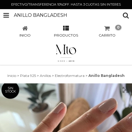
EFECTIVO/TRANSFERENCIA 10%OFF. HASTA 3 CUOTAS SIN INTERES
ANILLO BANGLADESH
0
INICIO
PRODUCTOS
CARRITO
Inicio
>
Plata 925
>
Anillos
>
Electroformatura
>
Anillo Bangladesh
SIN
STOCK