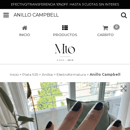
EFECTIVO/TRANSFERENCIA 10%OFF. HASTA 3 CUOTAS SIN INTERES
ANILLO CAMPBELL
0
INICIO
PRODUCTOS
CARRITO
Inicio
>
Plata 925
>
Anillos
>
Electroformatura
>
Anillo Campbell