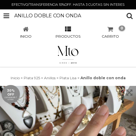
EFECTIVO/TRANSFERENCIA 10%OFF. HASTA 3 CUOTAS SIN INTERES
ANILLO DOBLE CON ONDA
0
INICIO
PRODUCTOS
CARRITO
Inicio
>
Plata 925
>
Anillos
>
Plata Lisa
>
Anillo doble con onda
30%
OFF
comprando 1
o más