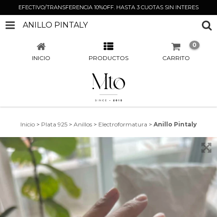
EFECTIVO/TRANSFERENCIA 10%OFF. HASTA 3 CUOTAS SIN INTERES
ANILLO PINTALY
0
INICIO
PRODUCTOS
CARRITO
Inicio
>
Plata 925
>
Anillos
>
Electroformatura
>
Anillo Pintaly