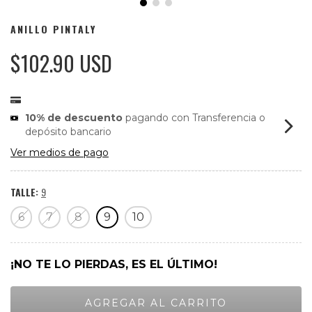
ANILLO PINTALY
$102.90 USD
10% de descuento
pagando con Transferencia o
depósito bancario
Ver medios de pago
TALLE:
9
6
7
8
9
10
¡NO TE LO PIERDAS, ES EL ÚLTIMO!