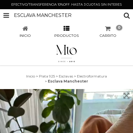
EFECTIVO/TRANSFERENCIA 10%OFF. HASTA 3 CUOTAS SIN INTERES
ESCLAVA MANCHESTER
0
INICIO
PRODUCTOS
CARRITO
Inicio
>
Plata 925
>
Esclavas
>
Electroformatura
>
Esclava Manchester