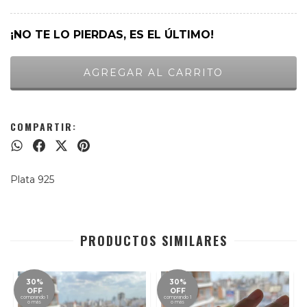
¡NO TE LO PIERDAS, ES EL ÚLTIMO!
COMPARTIR:
Plata 925
PRODUCTOS SIMILARES
30%
30%
OFF
OFF
comprando 1
comprando 1
o más
o más