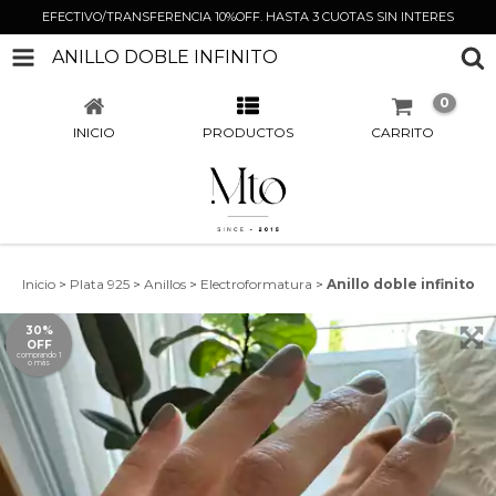
EFECTIVO/TRANSFERENCIA 10%OFF. HASTA 3 CUOTAS SIN INTERES
ANILLO DOBLE INFINITO
0
INICIO
PRODUCTOS
CARRITO
Inicio
>
Plata 925
>
Anillos
>
Electroformatura
>
Anillo doble infinito
30%
OFF
comprando 1
o más