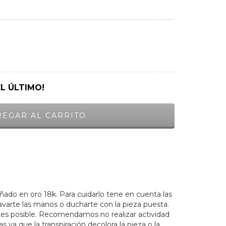
EL ÚLTIMO!
ñado en oro 18k. Para cuidarlo tene en cuenta las
lavarte las manos o ducharte con la pieza puesta.
ntes posible. Recomendamos no realizar actividad
as ya que la transpiración decolora la pieza o la