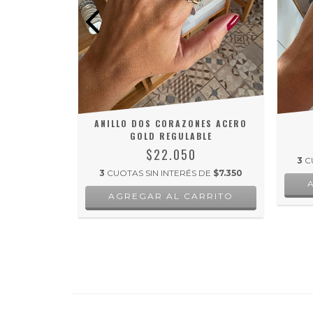
GULABLE
ANILLO DOS CORAZONES ACERO
GOLD REGULABLE
$22.050
 DE
$7.000
3
C
3
CUOTAS SIN INTERÉS DE
$7.350