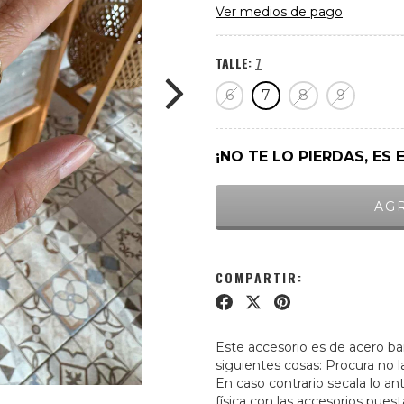
Ver medios de pago
TALLE:
7
6
7
8
9
¡NO TE LO PIERDAS, ES 
COMPARTIR:
Este accesorio es de acero ba
siguientes cosas: Procura no 
En caso contrario secala lo a
física con las accesorios puest