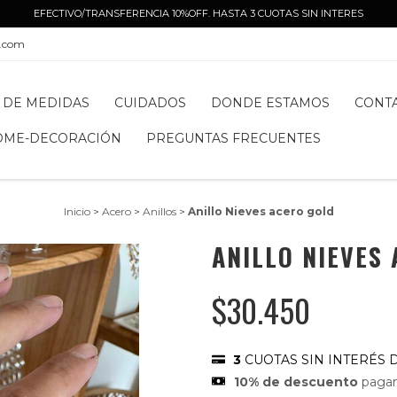
EFECTIVO/TRANSFERENCIA 10%OFF. HASTA 3 CUOTAS SIN INTERES
l.com
 DE MEDIDAS
CUIDADOS
DONDE ESTAMOS
CONT
OME-DECORACIÓN
PREGUNTAS FRECUENTES
Inicio
>
Acero
>
Anillos
>
Anillo Nieves acero gold
ANILLO NIEVES
$30.450
3
CUOTAS SIN INTERÉS 
10% de descuento
pagan