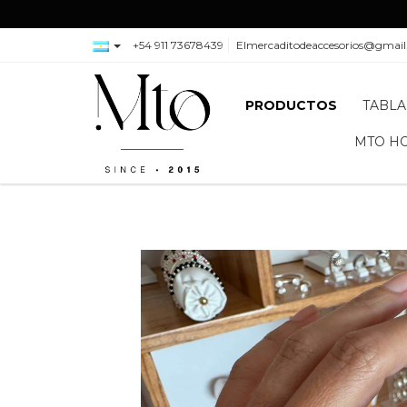
+54 911 73678439
Elmercaditodeaccesorios@gmai
PRODUCTOS
TABLA
MTO H