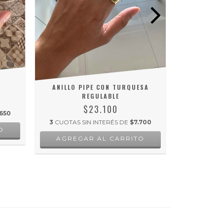
ANILLO PIPE CON TURQUESA
ANILLO
REGULABLE
$23.100
650
3
CUOTAS 
3
CUOTAS SIN INTERÉS DE
$7.700
AGRE