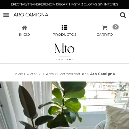
EFECTIVO/TRANSFERENCIA 10%OFF. HASTA 3 CUOTAS SIN INTERES
ARO CAMIGNA
0
INICIO
PRODUCTOS
CARRITO
Inicio
>
Plata 925
>
Aros
>
Electroformatura
>
Aro Camigna