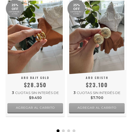
25%
25%
OFF
OFF
comprando 1
comprando 1
o más
o más
ARO BAJY GOLD
ARO CRISTH
$28.350
$23.100
3
CUOTAS SIN INTERÉS DE
3
CUOTAS SIN INTERÉS DE
$9.450
$7.700