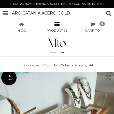
EFECTIVO/TRANSFERENCIA 10%OFF. HASTA 3 CUOTAS SIN INTERES
ARO CATANIA ACERO GOLD
0
INICIO
PRODUCTOS
CARRITO
Inicio
>
Acero
>
Aros
>
Aro Catania acero gold
SIN
STOCK