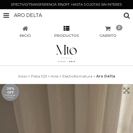
EFECTIVO/TRANSFERENCIA 10%OFF. HASTA 3 CUOTAS SIN INTERES
ARO DELTA
0
INICIO
PRODUCTOS
CARRITO
Inicio
>
Plata 925
>
Aros
>
Electroformatura
>
Aro Delta
20%
OFF
comprando 1
o más