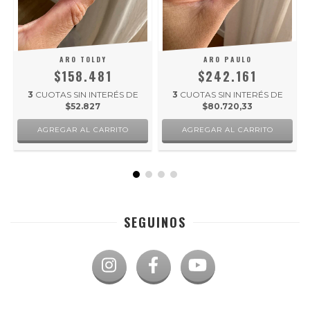
ARO TOLDY
ARO PAULO
$158.481
$242.161
3
CUOTAS SIN INTERÉS DE
3
CUOTAS SIN INTERÉS DE
$52.827
$80.720,33
SEGUINOS