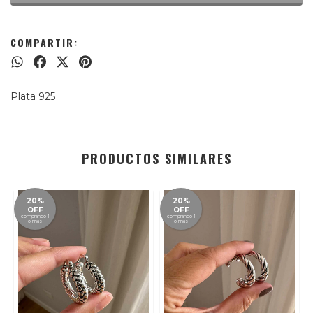
COMPARTIR:
Plata 925
PRODUCTOS SIMILARES
20%
20%
OFF
OFF
comprando 1
comprando 1
o más
o más