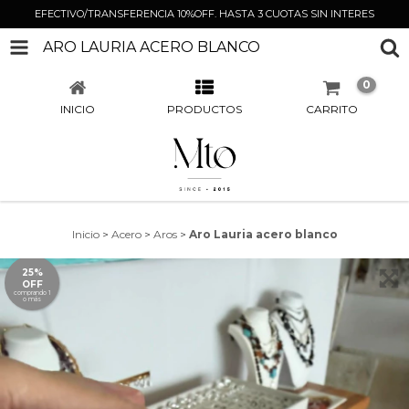
EFECTIVO/TRANSFERENCIA 10%OFF. HASTA 3 CUOTAS SIN INTERES
ARO LAURIA ACERO BLANCO
0
INICIO
PRODUCTOS
CARRITO
Inicio
>
Acero
>
Aros
>
Aro Lauria acero blanco
25%
OFF
comprando 1
o más