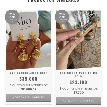
25%
25%
OFF
OFF
comprando 1
comprando 1
o más
o más
ARO MARINO ACERO GOLD
ARO GILI EN PAVE ACERO
GOLD
$35.000
$23.100
3
CUOTAS SIN INTERÉS DE
3
CUOTAS SIN INTERÉS DE
$11.666,67
$7.700