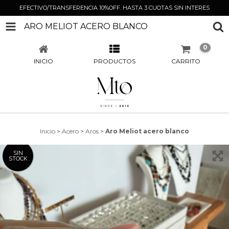
EFECTIVO/TRANSFERENCIA 10%OFF. HASTA 3 CUOTAS SIN INTERES
ARO MELIOT ACERO BLANCO
0
INICIO
PRODUCTOS
CARRITO
Inicio
>
Acero
>
Aros
>
Aro Meliot acero blanco
SIN
STOCK