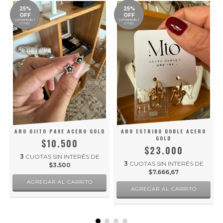
25%
25%
OFF
OFF
comprando 1
comprando 1
o más
o más
ARO OJITO PAVE ACERO GOLD
ARO ESTRIBO DOBLE ACERO
GOLD
$10.500
$23.000
3
CUOTAS SIN INTERÉS DE
3
CUOTAS SIN INTERÉS DE
$3.500
$7.666,67