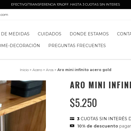
EFECTIVO/TRANSFERENCIA 10%OFF. HASTA 3 CUOTAS SIN INTERES
l.com
 DE MEDIDAS
CUIDADOS
DONDE ESTAMOS
CONT
OME-DECORACIÓN
PREGUNTAS FRECUENTES
Inicio
>
Acero
>
Aros
>
Aro mini infinito acero gold
ARO MINI INFI
$5.250
3
CUOTAS SIN INTERÉS 
10% de descuento
pagan