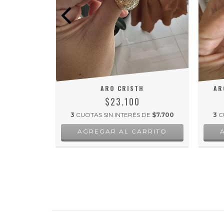
ERO GOLD
ARO CRISTH
AR
$23.100
 DE
$1.750
3
CUOTAS SIN INTERÉS DE
$7.700
3
C