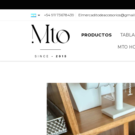
+54 911 73678439
Elmercaditodeaccesorios@gmai
PRODUCTOS
TABLA
MTO H