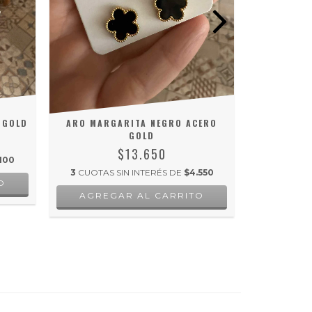
 GOLD
ARO MARGARITA NEGRO ACERO
AR
GOLD
$13.650
100
3
CUOTAS 
3
CUOTAS SIN INTERÉS DE
$4.550