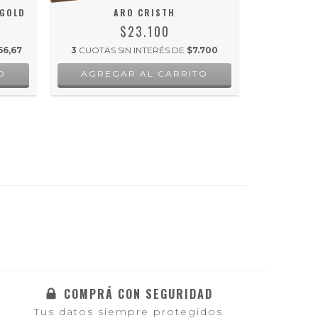
 GOLD
ARO CRISTH
ARO TRIAN
$23.100
66,67
3
CUOTAS SIN INTERÉS DE
$7.700
3
CUOTAS 
COMPRÁ CON SEGURIDAD
Tus datos siempre protegidos