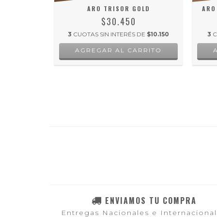
RO ACERO
ARO TRISOR GOLD
ARO
$30.450
3
CUOTAS SIN INTERÉS DE
$10.150
3
C
 DE
$4.550
ENVIAMOS TU COMPRA
Entregas Nacionales e Internaciona