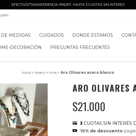
EFECTIVO/TRANSFERENCIA 10%OFF. HASTA 3 CUOTAS SIN INTERES
l.com
 DE MEDIDAS
CUIDADOS
DONDE ESTAMOS
CONT
OME-DECORACIÓN
PREGUNTAS FRECUENTES
Inicio
>
Acero
>
Aros
>
Aro Olivares acero blanco
ARO OLIVARES 
$21.000
3
CUOTAS SIN INTERÉS 
10% de descuento
pagan