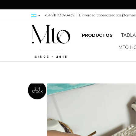
+54 911 73678439
Elmercaditodeaccesorios@gmai
PRODUCTOS
TABLA
MTO H
SIN
STOCK