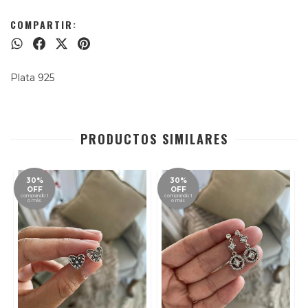
COMPARTIR:
Plata 925
PRODUCTOS SIMILARES
30%
30%
OFF
OFF
comprando 1
comprando 1
o más
o más