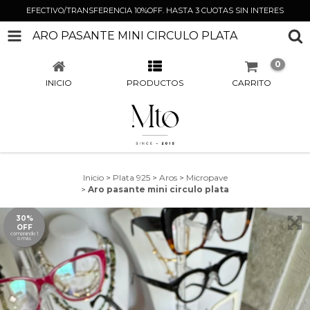
EFECTIVO/TRANSFERENCIA 10%OFF. HASTA 3 CUOTAS SIN INTERES
ARO PASANTE MINI CIRCULO PLATA
0
INICIO
PRODUCTOS
CARRITO
Inicio
>
Plata 925
>
Aros
>
Micropave
>
Aro pasante mini circulo plata
30%
OFF
comprando 1
o más