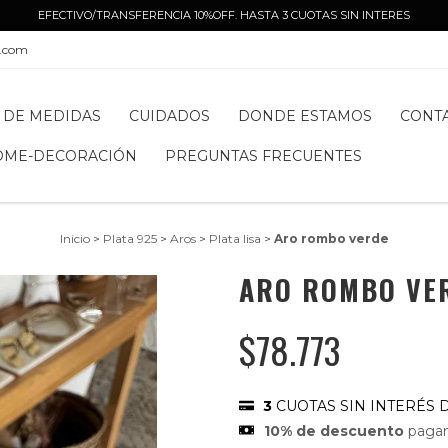
EFECTIVO/TRANSFERENCIA 10%OFF. HASTA 3 CUOTAS SIN INTERES
l.com
 DE MEDIDAS
CUIDADOS
DONDE ESTAMOS
CONT
OME-DECORACIÓN
PREGUNTAS FRECUENTES
Inicio
>
Plata 925
>
Aros
>
Plata lisa
>
Aro rombo verde
ARO ROMBO VE
$78.773
3
CUOTAS SIN INTERÉS 
10% de descuento
pagan