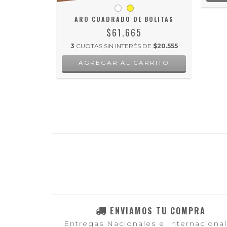
DE
$12.323,67
RRITO
ARO CUADRADO DE BOLITAS
$61.665
3
CUOTAS SIN INTERÉS DE
$20.555
AGREGAR AL CARRITO
ENVIAMOS TU COMPRA
Entregas Nacionales e Internaciona