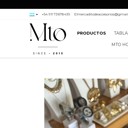
+54 911 73678439
Elmercaditodeaccesorios@gmai
PRODUCTOS
TABLA
MTO H