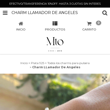
EFECTIVO/TRANSFERENCIA 10%OFF. HASTA 3 CUOTAS SIN INTERES
CHARM LLAMADOR DE ANGELES
0
INICIO
PRODUCTOS
CARRITO
Inicio
>
Plata 925
>
Todos los charms para pulsera
>
Charm LLamador De Angeles