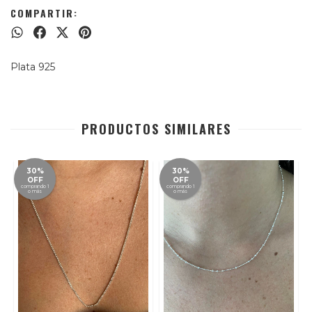
COMPARTIR:
Plata 925
PRODUCTOS SIMILARES
30%
30%
OFF
OFF
comprando 1
comprando 1
o más
o más