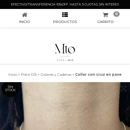
COLLAR CON CRUZ EN PAVE
EFECTIVO/TRANSFERENCIA 10%OFF. HASTA 3 CUOTAS SIN INTERES
0
INICIO
PRODUCTOS
CARRITO
Inicio
>
Plata 925
>
Collares y Cadenas
>
Collar con cruz en pave
SIN
STOCK