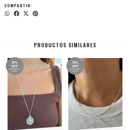
COMPARTIR:
PRODUCTOS SIMILARES
15%
15%
OFF
OFF
comprando 1
comprando 1
o más
o más