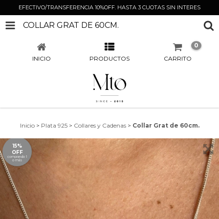
EFECTIVO/TRANSFERENCIA 10%OFF. HASTA 3 CUOTAS SIN INTERES
COLLAR GRAT DE 60CM.
0
INICIO
PRODUCTOS
CARRITO
Inicio
>
Plata 925
>
Collares y Cadenas
>
Collar Grat de 60cm.
15%
OFF
comprando 1
o más