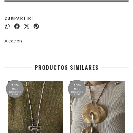
COMPARTIR:
Aleacion
PRODUCTOS SIMILARES
30%
30%
OFF
OFF
comprando 1
comprando 1
o más
o más