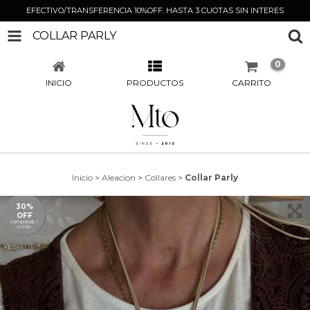
EFECTIVO/TRANSFERENCIA 10%OFF. HASTA 3 CUOTAS SIN INTERES
COLLAR PARLY
0
INICIO
PRODUCTOS
CARRITO
Inicio
>
Aleacion
>
Collares
>
Collar Parly
30%
OFF
comprando 1
o más