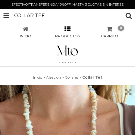
EFECTIVO/TRANSFERENCIA 10%OFF. HASTA 3 CUOTAS SIN INTERES
COLLAR TEF
0
INICIO
PRODUCTOS
CARRITO
Inicio
>
Aleacion
>
Collares
>
Collar Tef