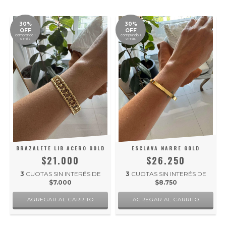
30%
30%
OFF
OFF
comprando 1
comprando 1
o más
o más
BRAZALETE LIB ACERO GOLD
ESCLAVA NARRE GOLD
$21.000
$26.250
3
CUOTAS SIN INTERÉS DE
3
CUOTAS SIN INTERÉS DE
$7.000
$8.750