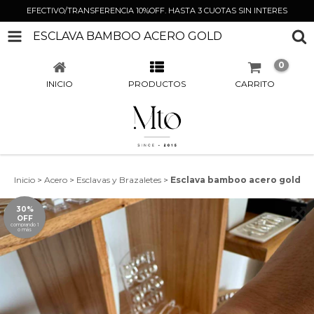
EFECTIVO/TRANSFERENCIA 10%OFF. HASTA 3 CUOTAS SIN INTERES
ESCLAVA BAMBOO ACERO GOLD
0
INICIO
PRODUCTOS
CARRITO
Inicio
>
Acero
>
Esclavas y Brazaletes
>
Esclava bamboo acero gold
30%
OFF
comprando 1
o más