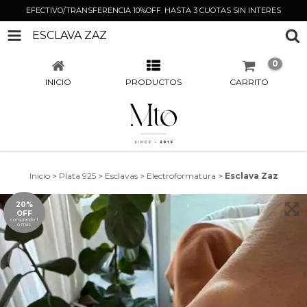
EFECTIVO/TRANSFERENCIA 10%OFF. HASTA 3 CUOTAS SIN INTERES
ESCLAVA ZAZ
0
INICIO
PRODUCTOS
CARRITO
Inicio
>
Plata 925
>
Esclavas
>
Electroformatura
>
Esclava Zaz
20%
OFF
comprando 1
o más