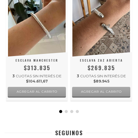
A
ESCLAVA MANCHESTER
ESCLAVA ZAZ ABIERTA
$313.835
$269.835
3
CUOTAS SIN INTERÉS DE
3
CUOTAS SIN INTERÉS DE
$104.611,67
$89.945
SEGUINOS