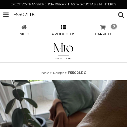
EFECTIVO/TRANSFERENCIA 10%OFF. HASTA 3 CUOTAS SIN INTERES
F5502LRG
0
INICIO
PRODUCTOS
CARRITO
Inicio
>
Relojes
>
F5502LRG