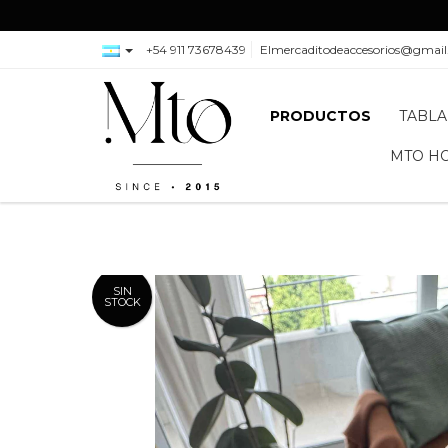
+54 911 73678439
Elmercaditodeaccesorios@gmai
PRODUCTOS
TABLA
MTO H
SIN
STOCK