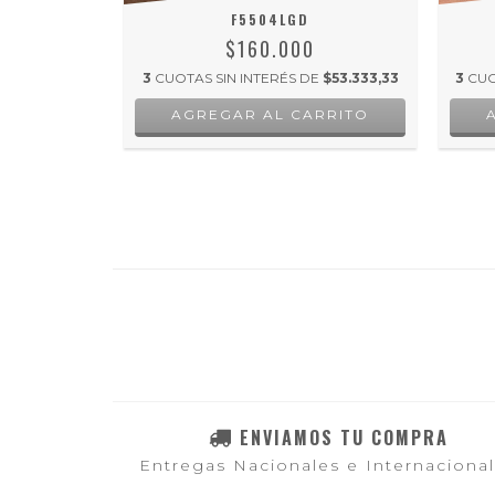
F5504LGD
$160.000
E
$53.333,33
3
CUOTAS SIN INTERÉS DE
$53.333,33
3
CUO
ENVIAMOS TU COMPRA
Entregas Nacionales e Internaciona