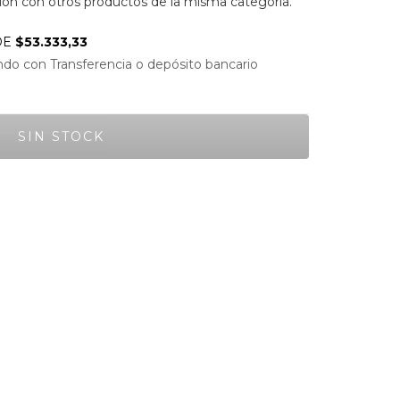
n con otros productos de la misma categoría.
DE
$53.333,33
do con Transferencia o depósito bancario