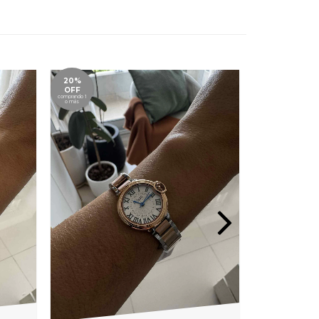
20%
20%
OFF
OFF
comprando 1
comprando 1
o más
o más