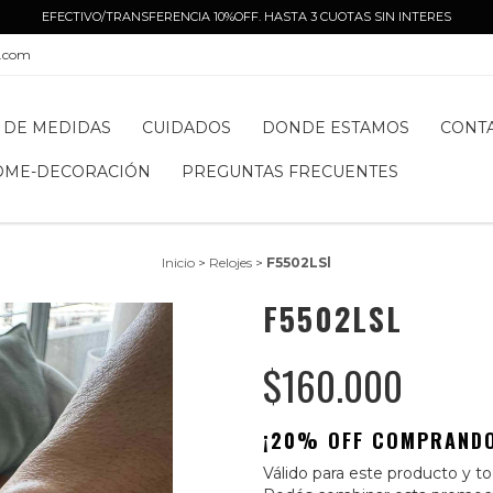
EFECTIVO/TRANSFERENCIA 10%OFF. HASTA 3 CUOTAS SIN INTERES
l.com
 DE MEDIDAS
CUIDADOS
DONDE ESTAMOS
CONT
OME-DECORACIÓN
PREGUNTAS FRECUENTES
Inicio
>
Relojes
>
F5502LSl
F5502LSL
$160.000
¡20% OFF COMPRANDO
Válido para este producto y tod