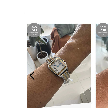
20%
20%
OFF
OFF
comprando 1
comprando 1
o más
o más