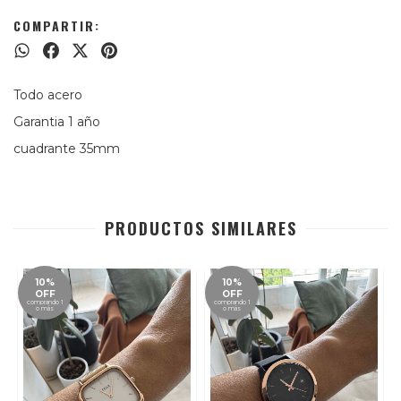
COMPARTIR:
Todo acero
Garantia 1
año
cuadrante 35mm
PRODUCTOS SIMILARES
10%
10%
OFF
OFF
comprando 1
comprando 1
o más
o más