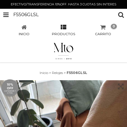
EFECTIVO/TRANSFERENCIA 10%OFF. HASTA 3 CUOTAS SIN INTERES
F5506GLSL
0
INICIO
PRODUCTOS
CARRITO
Inicio
>
Relojes
>
F5506GLSL
10%
OFF
comprando 1
o más