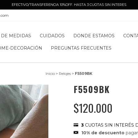
EFECTIVO/TRANSFERENCIA 10%OFF. HASTA 3 CUOTAS SIN INTERES
l.com
 DE MEDIDAS
CUIDADOS
DONDE ESTAMOS
CONT
OME-DECORACIÓN
PREGUNTAS FRECUENTES
Inicio
>
Relojes
>
F5509BK
F5509BK
$120.000
3
CUOTAS SIN INTERÉS 
10% de descuento
pagan