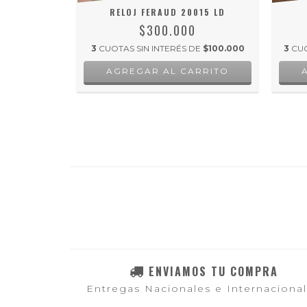
RELOJ FERAUD 20015 LD
$300.000
E
$53.333,33
3
CUOTAS SIN INTERÉS DE
$100.000
3
CUO
ENVIAMOS TU COMPRA
Entregas Nacionales e Internaciona