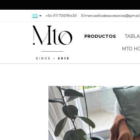
+54 911 73678439
Elmercaditodeaccesorios@gmai
PRODUCTOS
TABLA
MTO H