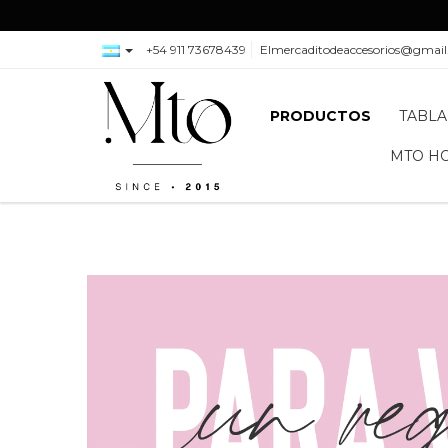
+54 911 73678439
Elmercaditodeaccesorios@gmai
PRODUCTOS
TABLA
MTO H