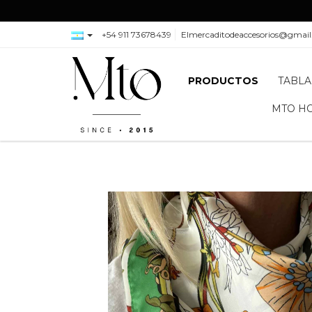
+54 911 73678439
Elmercaditodeaccesorios@gmai
PRODUCTOS
TABLA
MTO H