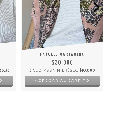
PAÑUELO CARTAGENA
PA
$30.000
33,33
3
CUOTAS SIN INTERÉS DE
$10.000
3
CUOTAS 