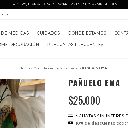
EFECTIVO/TRANSFERENCIA 10%OFF. HASTA 3 CUOTAS SIN INTERES
l.com
 DE MEDIDAS
CUIDADOS
DONDE ESTAMOS
CONT
OME-DECORACIÓN
PREGUNTAS FRECUENTES
Inicio
>
Complementos
>
Pañuelos
>
Pañuelo Ema
PAÑUELO EMA
$25.000
3
CUOTAS SIN INTERÉS 
10% de descuento
pagan