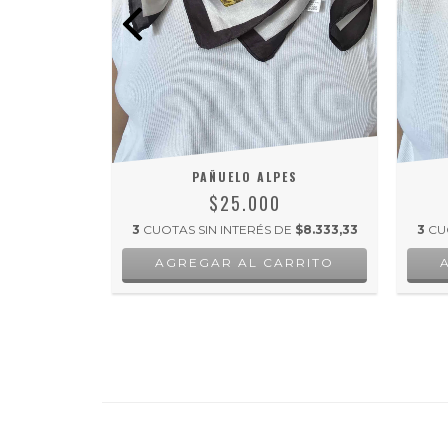
K
PAÑUELO ALPES
$25.000
DE
$8.333,33
3
CUOTAS SIN INTERÉS DE
$8.333,33
3
CU