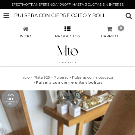
EFECTIVO/TRANSFERENCIA 10%OFF. HASTA 3 CUOTAS SIN INTERES
PULSERA CON CIERRE OJITO Y BOLITAS
0
INICIO
PRODUCTOS
CARRITO
Inicio
>
Plata 925
>
Pulseras
>
Pulseras con mosqueton
>
Pulsera con cierre ojito y bolitas
25%
OFF
comprando 1
o más