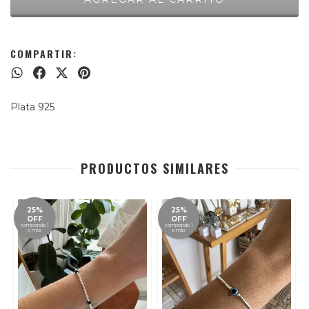
COMPARTIR:
Plata 925
PRODUCTOS SIMILARES
25%
25%
OFF
OFF
comprando 1
comprando 1
o más
o más