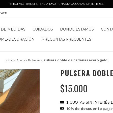
EFECTIVO/TRANSFERENCIA 10%OFF. HASTA 3 CUOTAS SIN INTERES
l.com
 DE MEDIDAS
CUIDADOS
DONDE ESTAMOS
CONT
OME-DECORACIÓN
PREGUNTAS FRECUENTES
Inicio
>
Acero
>
Pulseras
>
Pulsera doble de cadenas acero gold
PULSERA DOBLE
$15.000
3
CUOTAS SIN INTERÉS 
10% de descuento
pagan