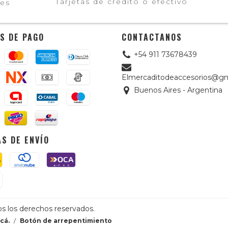
Tarjetas de crédito o efectivo
les
S DE PAGO
CONTACTANOS
+54 911 73678439
Elmercaditodeaccesorios@gm
Buenos Aires - Argentina
S DE ENVÍO
os los derechos reservados.
cá.
/
Botón de arrepentimiento