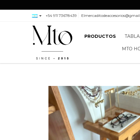
+54 911 73678439
Elmercaditodeaccesorios@gmai
PRODUCTOS
TABLA
MTO H