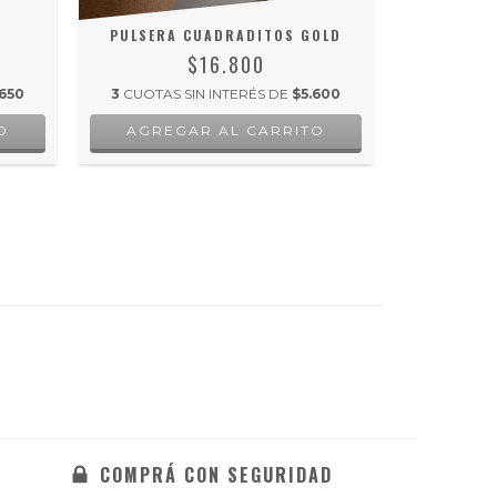
D
PULSERA CUADRADITOS GOLD
P
$16.800
650
3
CUOTAS SIN INTERÉS DE
$5.600
3
CUOTAS 
COMPRÁ CON SEGURIDAD