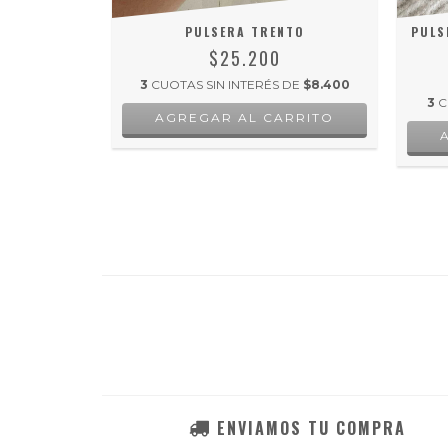
ERO GOLD
PULSERA TRENTO
PULS
$25.200
DE
$8.333,33
3
CUOTAS SIN INTERÉS DE
$8.400
3
C
ENVIAMOS TU COMPRA