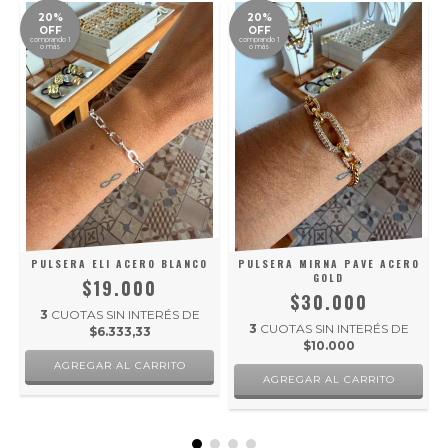
20%
20%
OFF
OFF
comprando 1
comprando 1
o más
o más
O
PULSERA ELI ACERO BLANCO
PULSERA MIRNA PAVE ACERO
GOLD
$19.000
$30.000
3
CUOTAS SIN INTERÉS DE
3
CUOTAS SIN INTERÉS DE
$6.333,33
$10.000