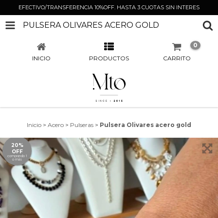
EFECTIVO/TRANSFERENCIA 10%OFF. HASTA 3 CUOTAS SIN INTERES
PULSERA OLIVARES ACERO GOLD
0
INICIO
PRODUCTOS
CARRITO
Inicio
>
Acero
>
Pulseras
>
Pulsera Olivares acero gold
20%
OFF
comprando 1
o más