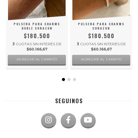
N
PULSERA PARA CHARMS
PULSERA PARA CHARMS
DOBLE CORAZON
CORAZON
$180.500
$180.500
3
CUOTAS SIN INTERÉS DE
3
CUOTAS SIN INTERÉS DE
$60.166,67
$60.166,67
AGREGAR AL CARRITO
AGREGAR AL CARRITO
SEGUINOS