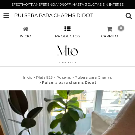
EFECTIVO/TRANSFERENCIA 10%OFF. HASTA 3 CUOTAS SIN INTERES
PULSERA PARA CHARMS DIDOT
0
INICIO
PRODUCTOS
CARRITO
Inicio
>
Plata 925
>
Pulseras
>
Pulsera para Charms
>
Pulsera para charms Didot