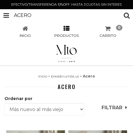
EFECTIVO/TRANSFERENCIA 10%OFF. HASTA 3 CUOTAS SIN INTERES
ACERO
0
INICIO
PRODUCTOS
CARRITO
Inicio
>
breadcrumbs.us
>
Acero
ACERO
Ordenar por
FILTRAR