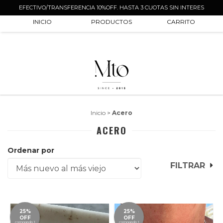
EFECTIVO/TRANSFERENCIA 10%OFF. HASTA 3 CUOTAS SIN INTERES
0
INICIO
PRODUCTOS
CARRITO
Inicio
>
Acero
ACERO
Ordenar por
FILTRAR
25%
25%
OFF
OFF
comprando 1
comprando 1