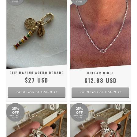
o más
o más
DIJE MARINO ACERO DORADO
COLLAR NIGEL
$27 USD
$12.83 USD
25%
25%
OFF
OFF
comprando 1
comprando 1
o más
o más