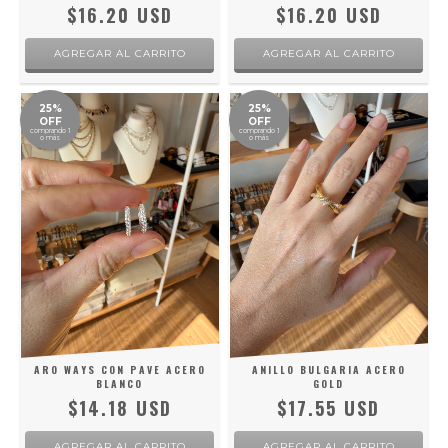
$16.20 USD
$16.20 USD
25%
25%
OFF
OFF
comprando 1
comprando 1
o más
o más
ARO WAYS CON PAVE ACERO
ANILLO BULGARIA ACERO
BLANCO
GOLD
$14.18 USD
$17.55 USD