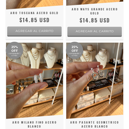
ARO WAYS GRANDE ACERO
ARO TOSCANA ACERO GOLD
GOLD
$14.85 USD
$14.85 USD
25%
25%
OFF
OFF
comprando 1
comprando 1
o más
o más
ARO MILANO FINO ACERO
ARO PASANTE GEOMETRICO
BLANCO
ACERO BLANCO