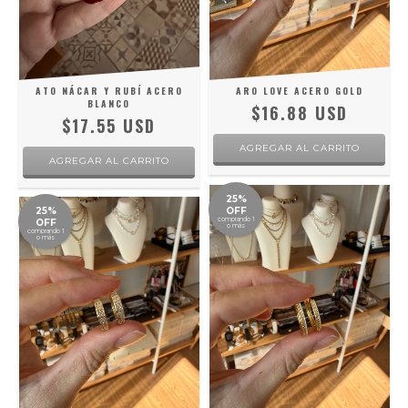
ATO NÁCAR Y RUBÍ ACERO
ARO LOVE ACERO GOLD
BLANCO
$16.88 USD
$17.55 USD
25%
25%
OFF
comprando 1
OFF
o más
comprando 1
o más