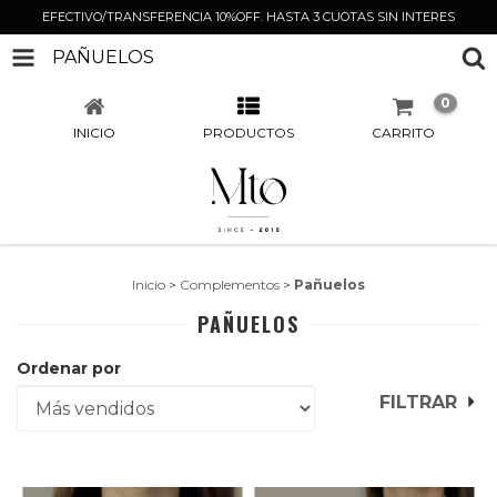
EFECTIVO/TRANSFERENCIA 10%OFF. HASTA 3 CUOTAS SIN INTERES
PAÑUELOS
0
INICIO
PRODUCTOS
CARRITO
Inicio
>
Complementos
>
Pañuelos
PAÑUELOS
Ordenar por
FILTRAR