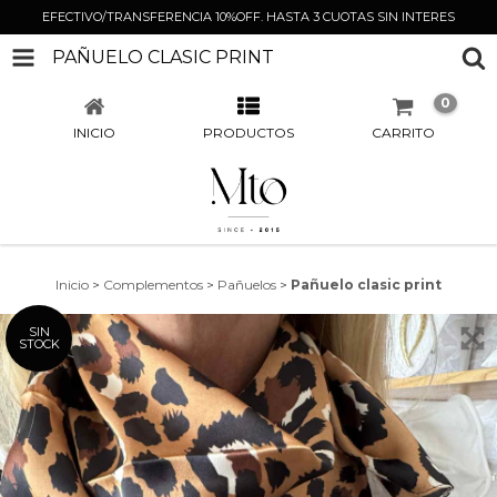
EFECTIVO/TRANSFERENCIA 10%OFF. HASTA 3 CUOTAS SIN INTERES
PAÑUELO CLASIC PRINT
0
INICIO
PRODUCTOS
CARRITO
Inicio
>
Complementos
>
Pañuelos
>
Pañuelo clasic print
SIN
STOCK