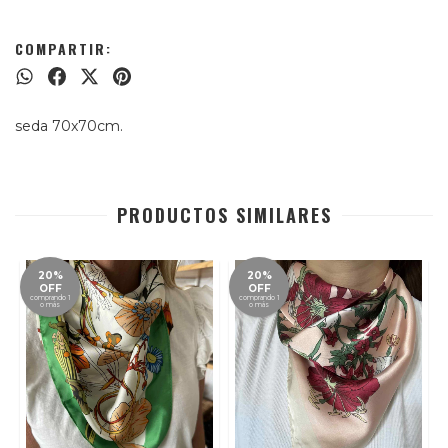
COMPARTIR:
seda 70x70cm.
PRODUCTOS SIMILARES
20%
20%
OFF
OFF
comprando 1
comprando 1
o más
o más