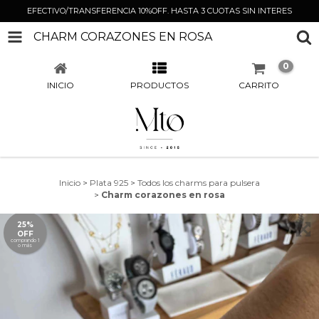
EFECTIVO/TRANSFERENCIA 10%OFF. HASTA 3 CUOTAS SIN INTERES
CHARM CORAZONES EN ROSA
0
INICIO
PRODUCTOS
CARRITO
Inicio
>
Plata 925
>
Todos los charms para pulsera
>
Charm corazones en rosa
25%
OFF
comprando 1
o más