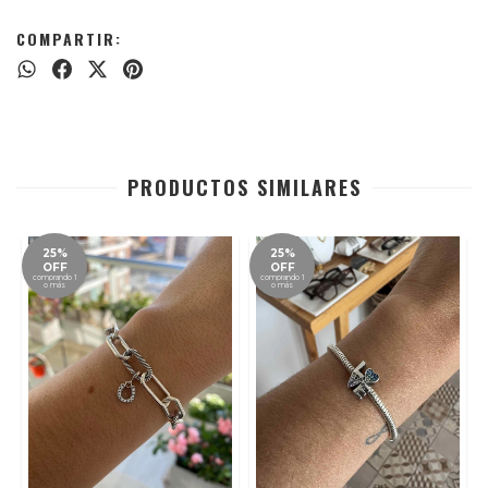
COMPARTIR:
PRODUCTOS SIMILARES
25%
25%
OFF
OFF
comprando 1
comprando 1
o más
o más