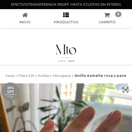
ANILLO ESMALTE ROSA Y PAVE
EFECTIVO/TRANSFERENCIA 10%OFF. HASTA 3 CUOTAS SIN INTERES
0
INICIO
PRODUCTOS
CARRITO
Inicio
>
Plata 925
>
Anillos
>
Micropave
>
Anillo esmalte rosa y pave
25%
OFF
comprando 1
o más