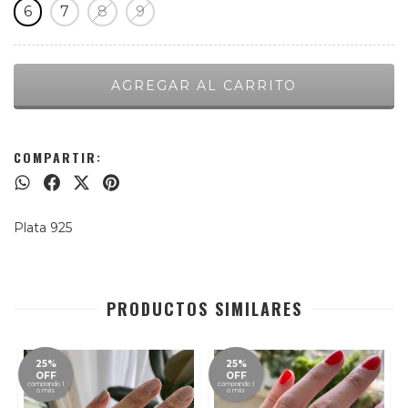
6
7
8
9
COMPARTIR:
Plata 925
PRODUCTOS SIMILARES
25%
25%
OFF
OFF
comprando 1
comprando 1
o más
o más