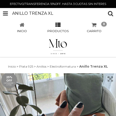
EFECTIVO/TRANSFERENCIA 10%OFF. HASTA 3 CUOTAS SIN INTERES
ANILLO TRENZA XL
0
INICIO
PRODUCTOS
CARRITO
Inicio
>
Plata 925
>
Anillos
>
Electroformatura
>
Anillo Trenza XL
25%
OFF
comprando 1
o más