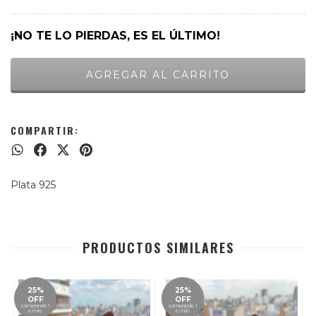
¡NO TE LO PIERDAS, ES EL ÚLTIMO!
COMPARTIR:
Plata 925
PRODUCTOS SIMILARES
25%
25%
OFF
OFF
comprando 1
comprando 1
o más
o más