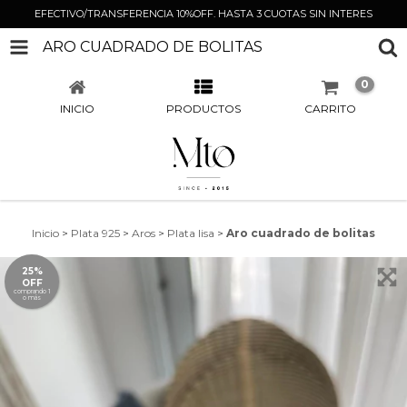
EFECTIVO/TRANSFERENCIA 10%OFF. HASTA 3 CUOTAS SIN INTERES
ARO CUADRADO DE BOLITAS
0
INICIO
PRODUCTOS
CARRITO
Inicio
>
Plata 925
>
Aros
>
Plata lisa
>
Aro cuadrado de bolitas
25%
OFF
comprando 1
o más