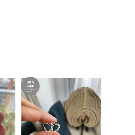
30%
30%
OFF
OFF
comprando 1
comprando 1
o más
o más