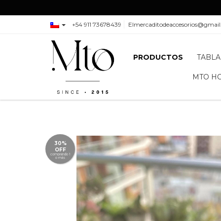
+54 911 73678439
Elmercaditodeaccesorios@gmai
PRODUCTOS
TABLA
MTO H
30%
OFF
comprando 1
o más