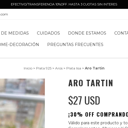
EFECTIVO/TRANSFERENCIA 10%OFF. HASTA 3 CUOTAS SIN INTERES
l.com
 DE MEDIDAS
CUIDADOS
DONDE ESTAMOS
CONT
OME-DECORACIÓN
PREGUNTAS FRECUENTES
Inicio
>
Plata 925
>
Aros
>
Plata lisa
>
Aro Tartin
ARO TARTIN
$27 USD
¡30% OFF COMPRANDO
Válido para este producto y tod