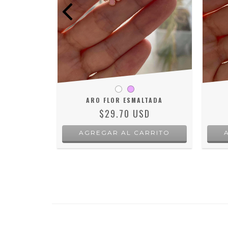
LISO
D
RRITO
ARO FLOR ESMALTADA
$29.70 USD
AGREGAR AL CARRITO