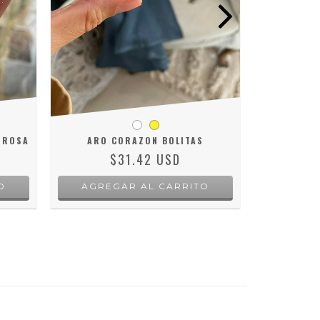
ARO FLO
AGRE
Y ROSA
ARO CORAZON BOLITAS
$31.42 USD
O
AGREGAR AL CARRITO