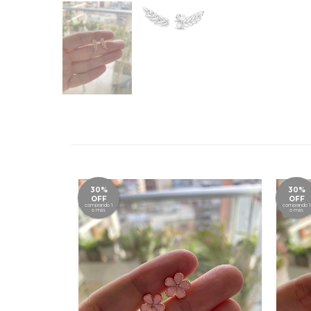
30%
30%
OFF
OFF
comprando 1
comprando 1
o más
o más