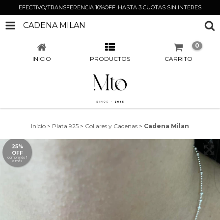
EFECTIVO/TRANSFERENCIA 10%OFF. HASTA 3 CUOTAS SIN INTERES
CADENA MILAN
0
INICIO
PRODUCTOS
CARRITO
Inicio
>
Plata 925
>
Collares y Cadenas
>
Cadena Milan
25%
OFF
comprando 1
o más