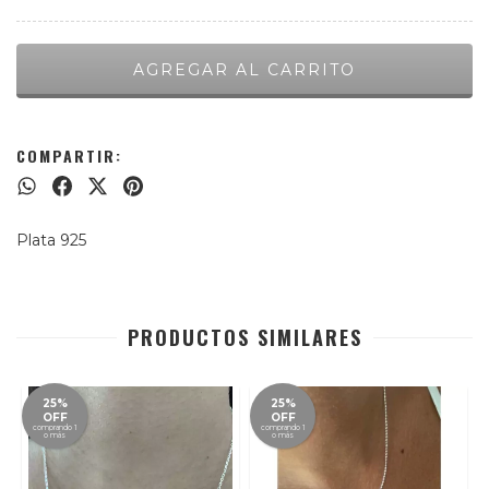
COMPARTIR:
Plata 925
PRODUCTOS SIMILARES
25%
25%
OFF
OFF
comprando 1
comprando 1
o más
o más