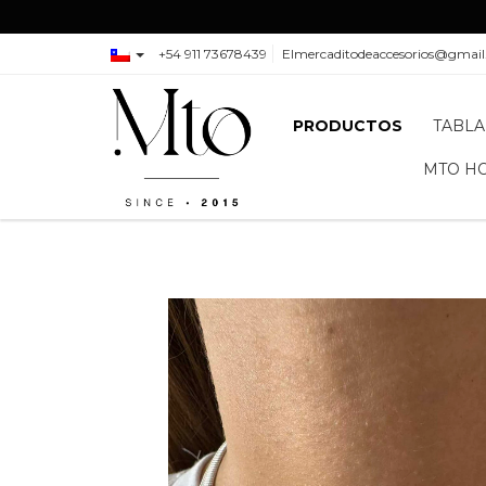
+54 911 73678439
Elmercaditodeaccesorios@gmai
PRODUCTOS
TABLA
MTO H