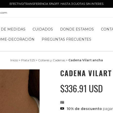
EFECTIVO/TRANSFERENCIA 10%OFF. HASTA 3 CUOTAS SIN INTERES
l.com
 DE MEDIDAS
CUIDADOS
DONDE ESTAMOS
CONT
OME-DECORACIÓN
PREGUNTAS FRECUENTES
Inicio
>
Plata 925
>
Collares y Cadenas
>
Cadena Vilart ancha
CADENA VILART
$336.91 USD
10% de descuento
pagan