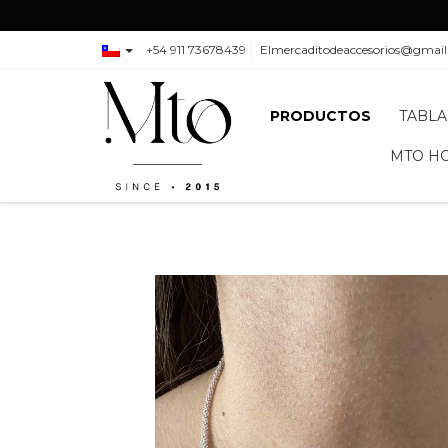
+54 911 73678439
Elmercaditodeaccesorios@gmai
PRODUCTOS
TABLA
MTO H