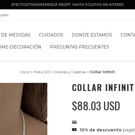
EFECTIVO/TRANSFERENCIA 10%OFF. HASTA 3 CUOTAS SIN INTERES
l.com
 DE MEDIDAS
CUIDADOS
DONDE ESTAMOS
CONT
OME-DECORACIÓN
PREGUNTAS FRECUENTES
Inicio
>
Plata 925
>
Collares y Cadenas
>
Collar Infinit
COLLAR INFINIT
$88.03 USD
10% de descuento
pagan